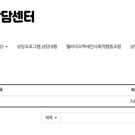
장)
상담프로그램,상담내용
웰라이프백세인사회적협동조합
상
목
작
Ad
제목